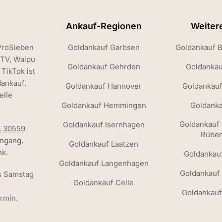
Ankauf-Regionen
Weiter
ProSieben
Goldankauf Garbsen
Goldankauf 
 TV, Waipu
Goldankauf Gehrden
Goldankau
TikTok ist
dankauf,
Goldankauf Hannover
Goldankau
elle
Goldankauf Hemmingen
Goldanka
Goldankauf
Goldankauf Isernhagen
, 30559
Rübe
ngang,
Goldankauf Laatzen
k.
Goldankau
Goldankauf Langenhagen
Goldankauf
s Samstag
Goldankauf Celle
Goldankauf
rmin.