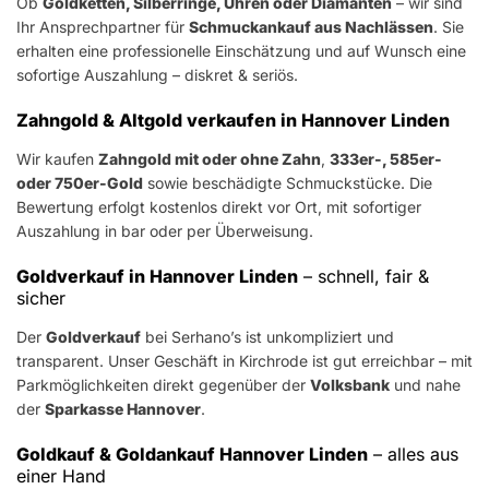
Ob
Goldketten, Silberringe, Uhren oder Diamanten
– wir sind
Ihr Ansprechpartner für
Schmuckankauf aus Nachlässen
. Sie
erhalten eine professionelle Einschätzung und auf Wunsch eine
sofortige Auszahlung – diskret & seriös.
Zahngold & Altgold verkaufen in Hannover Linden
Wir kaufen
Zahngold mit oder ohne Zahn
,
333er-, 585er-
oder 750er-Gold
sowie beschädigte Schmuckstücke. Die
Bewertung erfolgt kostenlos direkt vor Ort, mit sofortiger
Auszahlung in bar oder per Überweisung.
Goldverkauf in Hannover Linden
– schnell, fair &
sicher
Der
Goldverkauf
bei Serhano’s ist unkompliziert und
transparent. Unser Geschäft in Kirchrode ist gut erreichbar – mit
Parkmöglichkeiten direkt gegenüber der
Volksbank
und nahe
der
Sparkasse Hannover
.
Goldkauf & Goldankauf Hannover Linden
– alles aus
einer Hand