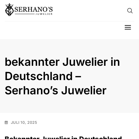
Skip to content
Hau
bekannter Juwelier in
Deutschland –
Serhano’s Juwelier
JULI 10, 2025