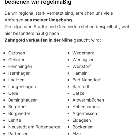
bedienen wir regelmäßig
Da wir regional stark vernetzt sind, erreichen uns viele
Anfragen
aus meiner Umgebung
.
Die folgenden Städte und Gemeinden stehen beispielhaft, weil
hier besonders häufig nach
Zahngold verkaufen in der Nähe
gesucht wird:
Garbsen
Wedemark
Gehrden
Wennigsen
Hemmingen
Wunstorf
Isernhagen
Hameln
Laatzen
Bad Nenndorf
Langenhagen
Sarstedt
Celle
Uetze
Barsinghausen
Altwarmbüchen
Burgdorf
Hohenhameln
Burgwedel
Algermissen
Lehrte
Eldagsen
Neustadt am Rübenberge
Bockenem
Pattensen
Elze