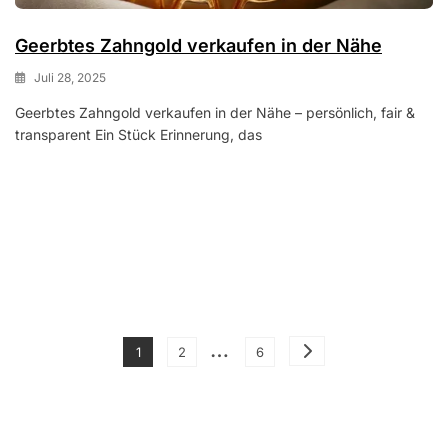
Geerbtes Zahngold verkaufen in der Nähe
Juli 28, 2025
Geerbtes Zahngold verkaufen in der Nähe – persönlich, fair &
transparent Ein Stück Erinnerung, das
Seitennummerierung 
…
Page
Page
Page
1
2
6